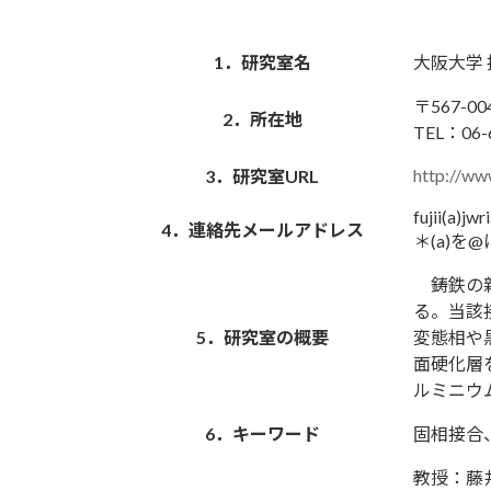
1．研究室名
大阪大学
〒567-
2．所在地
TEL：06-
http://ww
3．研究室URL
fujii(a)jwr
4．連絡先メールアドレス
＊(a)を
鋳鉄の新
る。当該
5．研究室の概要
変態相や
面硬化層
ルミニウ
6．キーワード
固相接合
教授：