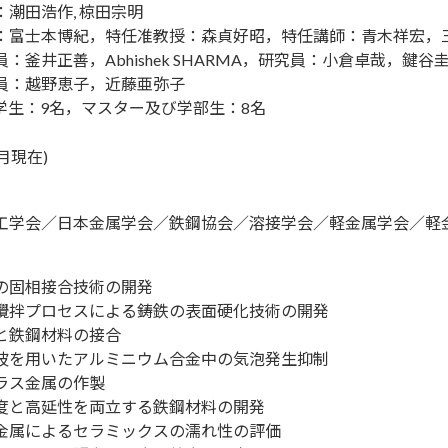
：潮田浩作, 椋田宗明
：富士本博紀，特任准教授：森貞好昭，特任講師：青木祥宏，
：釜井正善，Abhishek SHARMA，研究員：小倉卓哉，鍵谷
員：越野恵子，近藤亜弥子
学生：9名，マスター及び学部生：8名
4月現在)
工学会／日本金属学会／鉄鋼協会／溶接学会／軽金属学会／軽
の固相接合技術の開発
攪拌プロセスによる鋳鉄の表面硬化技術の開発
と鉄鋼材料の接合
波を用いたアルミニウム合金中の気泡発生抑制
ラス金属の作製
度と高延性を両立する鉄鋼材料の開発
金属によるセラミックスの濡れ性の評価