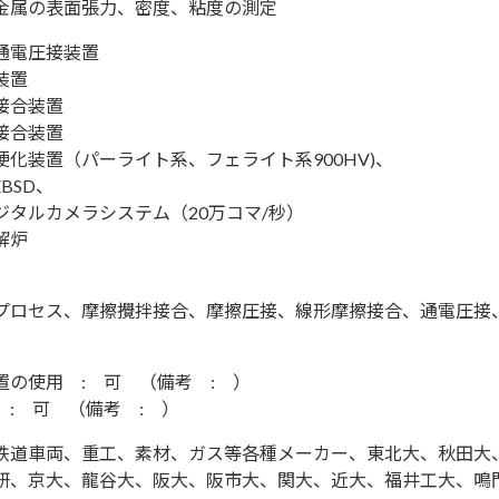
金属の表面張力、密度、粘度の測定
通電圧接装置
装置
接合装置
接合装置
硬化装置（パーライト系、フェライト系900HV)、
 EBSD、
ジタルカメラシステム（20万コマ/秒）
解炉
プロセス、摩擦攪拌接合、摩擦圧接、線形摩擦接合、通電圧接
置の使用 : 可 （備考 : ）
 : 可 （備考 : ）
鉄道車両、重工、素材、ガス等各種メーカー、東北大、秋田大
研、京大、龍谷大、阪大、阪市大、関大、近大、福井工大、鳴