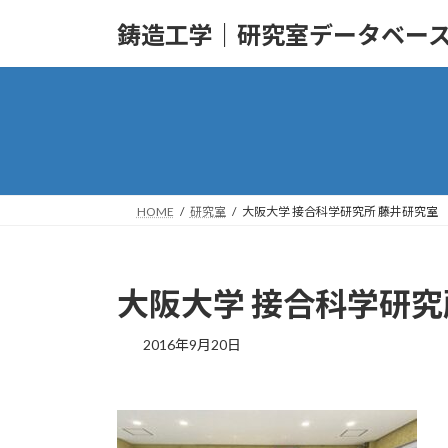
コ
ナ
鋳造工学｜研究室データベー
ン
ビ
テ
ゲ
ン
ー
ツ
シ
へ
ョ
ス
ン
キ
に
ッ
移
HOME
研究室
大阪大学 接合科学研究所 藤井研究室
プ
動
大阪大学 接合科学研究
2016年9月20日