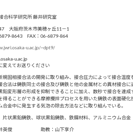
 接合科学研究所 藤井研究室
0047 大阪府茨木市美穂ヶ丘11－1
6879-8643 FAX：06-6879-864
w.jwri.osaka-u.ac.jp/~dpt9/
i.osaka-u.ac.jp
@に変えてお送りください
規固相接合法の開発に取り組み、接合圧力によって接合温度
接合法は鋳鉄同士の接合及び鋳鉄と他の金属材との異材接合に
黒鉛変形層の形成を抑制できることに加え、数秒で接合を達成す
を得ることができる摩擦攪拌プロセスを用いた鋳鉄の表面硬化
ム合金中に発生する気泡の除去方法などに取り組んでいる。
、片状黒鉛鋳鉄、球状黒鉛鋳鉄、鉄鋼材料、アルミニウム合金
藤井英俊 助教：山下享介