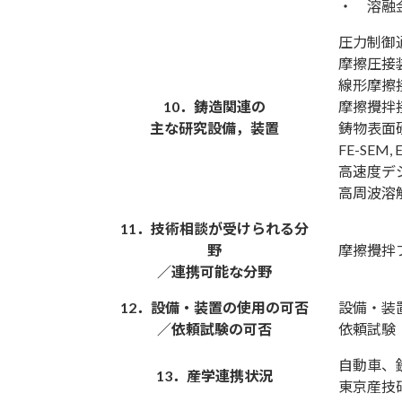
・ 溶融
圧力制御
摩擦圧接
線形摩擦
10．鋳造関連の
摩擦攪拌
主な研究設備，装置
鋳物表面
FE-SEM,
高速度デ
高周波溶
11．技術相談が受けられる分
野
摩擦攪拌
／連携可能な分野
12．設備・装置の使用の可否
設備・装
／依頼試験の可否
依頼試験
自動車、
13．産学連携状況
東京産技