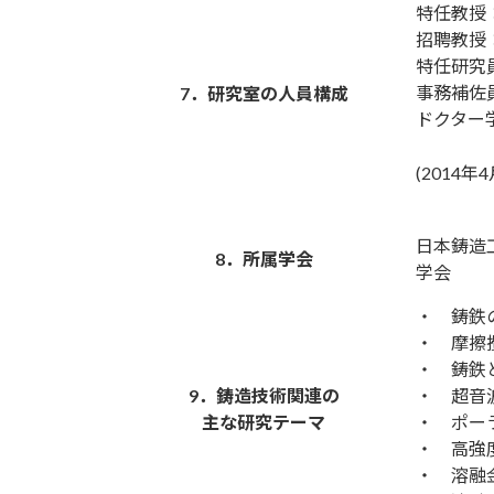
特任教授
招聘教授
特任研究員
事務補佐
7．研究室の人員構成
ドクター
(2014年
日本鋳造
8．所属学会
学会
・ 鋳鉄
・ 摩擦
・ 鋳鉄
9．鋳造技術関連の
・ 超音
主な研究テーマ
・ ポー
・ 高強
・ 溶融