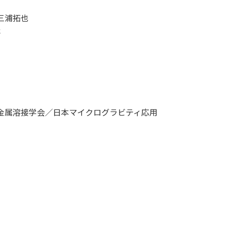
三浦拓也
圭
金属溶接学会／日本マイクログラビティ応用