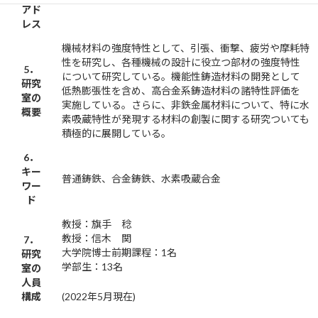
アド
レス
機械材料の強度特性として、引張、衝撃、疲労や摩耗特
性を研究し、各種機械の設計に役立つ部材の強度特性
5．
について研究している。機能性鋳造材料の開発として
研究
低熱膨張性を含め、高合金系鋳造材料の諸特性評価を
室の
実施している。さらに、非鉄金属材料について、特に水
概要
素吸蔵特性が発現する材料の創製に関する研究ついても
積極的に展開している。
6．
キー
普通鋳鉄、合金鋳鉄、水素吸蔵合金
ワー
ド
教授：旗手 稔
教授：信木 関
7．
大学院博士前期課程：1名
研究
学部生：13名
室の
人員
構成
(2022年5月現在)