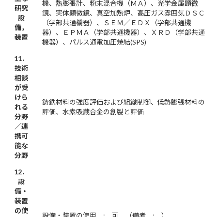
機、熱膨張計、粉末混合機（ＭＡ）、光学金属顕微
研究
鏡、実体顕微鏡、真空加熱炉、高圧ガス雰囲気ＤＳＣ
設
（学部共通機器）、ＳＥＭ／ＥＤＸ（学部共通機
備，
器）、ＥＰＭＡ（学部共通機器）、ＸＲＤ（学部共通
装置
機器）、パルス通電加圧焼結(SPS)
11．
技術
相談
が受
けら
鋳鉄材料の強度評価および組織制御、低熱膨張材料の
れる
評価、水素吸蔵合金の創製と評価
分野
／連
携可
能な
分野
12．
設
備・
装置
の使
設備・装置の使用 : 可 （備考 : ）