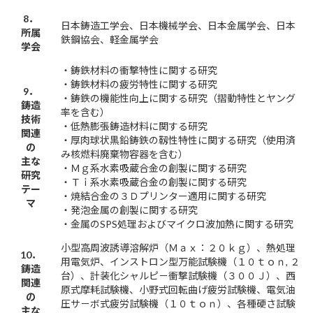
8．
日本鋳造工学会、日本機械学会、日本金属学会、日本
所属
鉄鋼協会、軽金属学会
学会
・鋳鉄材料の衝撃特性に関する研究
・鋳鉄材料の疲労特性に関する研究
9．
・鋳鉄の機能性向上に関する研究（摺動特性とヤング
鋳造
率を含む）
技術
・低熱膨張鋳造材料に関する研究
関連
・厚肉球状黒鉛鋳鉄の靱性特性に関する研究（使用済
の
み核燃料廃棄物容器を含む）
主な
・Ｍｇ系水素吸蔵合金の創製に関する研究
研究
・Ｔｉ系水素吸蔵合金の創製に関する研究
テー
・焼結合金の３Ｄプリンター適用に関する研究
マ
・発泡金属の創製に関する研究
・金属のSPS処理およびマイクロ波加熱に関する研究
小型高周波誘導溶解炉（Ｍａｘ：２０ｋｇ）、熱処理
10．
用電気炉、インストロン型万能試験機（１０ｔｏｎ, ２
鋳造
台）、計装化シャルピ－衝撃試験機（３００Ｊ）、西
関連
原式摩耗試験機、小野式回転曲げ疲労試験機、電気油
の
圧サ－ボ式疲労試験機（１０ｔｏｎ）、各種硬さ試験
主な