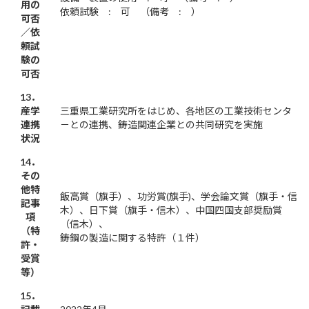
用の
依頼試験 : 可 （備考 : ）
可否
／依
頼試
験の
可否
13．
産学
三重県工業研究所をはじめ、各地区の工業技術センタ
連携
－との連携、鋳造関連企業との共同研究を実施
状況
14．
その
他特
飯高賞（旗手）、功労賞(旗手)、学会論文賞（旗手・信
記事
木）、日下賞（旗手・信木）、中国四国支部奨励賞
項
（信木）、
（特
鋳鋼の製造に関する特許（１件）
許・
受賞
等）
15．