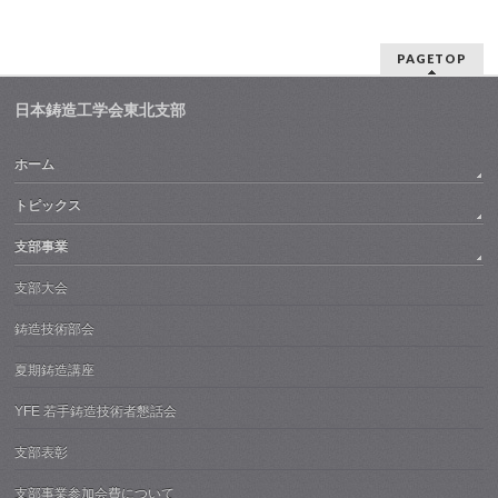
PAGETOP
日本鋳造工学会東北支部
ホーム
トピックス
支部事業
支部大会
鋳造技術部会
夏期鋳造講座
YFE 若手鋳造技術者懇話会
支部表彰
支部事業参加会費について