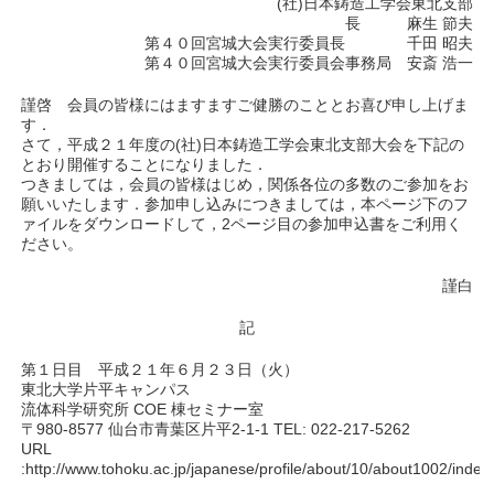
(社)日本鋳造工学会東北支部
長 麻生 節夫
第４０回宮城大会実行委員長 千田 昭夫
第４０回宮城大会実行委員会事務局 安斎 浩一
謹啓 会員の皆様にはますますご健勝のこととお喜び申し上げま
す．
さて，平成２１年度の(社)日本鋳造工学会東北支部大会を下記の
とおり開催することになりました．
つきましては，会員の皆様はじめ，関係各位の多数のご参加をお
願いいたします．参加申し込みにつきましては，本ページ下のフ
ァイルをダウンロードして，2ページ目の参加申込書をご利用く
ださい。
謹白
記
第１日目 平成２１年６月２３日（火）
東北大学片平キャンパス
流体科学研究所 COE 棟セミナー室
〒980-8577 仙台市青葉区片平2-1-1 TEL: 022-217-5262
URL
:http://www.tohoku.ac.jp/japanese/profile/about/10/about1002/index