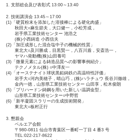
1. 支部総会及び表彰式 13:00～13:40
2. 技術講演会 13:45～17:00
(1)「硬質粉末を添加した溶接棒による硬化肉盛」
秋田大○麻生節夫，大口健一，小松芳成，
岩手県工業技術センター 池浩之
(株)小西鋳造 小西信夫
(2)「加圧成形した混合塩中子の機械的性質」
東北大○及川勝成，目黒賢一，八百川盾，安斎浩一，
ヤマハ発動機(株)山田養司
(3)「微量元素による鋳造品質への影響事例紹介」
テクノメタル(株) ○中澤友一
(4)「オーステナイト球状黒鉛鋳鉄の高温特性評価」
岩手大○河内美穂子，晴山巧，(株)ハラチュウ 長谷川徹雄，
金内一徳，山形県工業技術センター 山田享，松木俊朗
(5)「プリハードン鋳鋼を用いた新しい温調金型」
山形県工業技術センター○中野哲
(6)「新半凝固スラリーの生成技術開発」
東北大○板村正行
3. 懇親会
ベルエア会館
〒980-0811 仙台市青葉区一番町一丁目 4 番3 号
TEL:022-217-8622