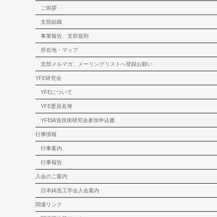
ご挨拶
支部組織
事業報告、支部規則
所在地・マップ
支部メルマガ、メーリングリストへ登録お願い
YFE研究会
YFEについて
YFE委員名簿
YFE鋳造技術研究会参加申込書
行事情報
行事案内
行事報告
入会のご案内
日本鋳造工学会入会案内
関連リンク