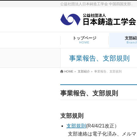
公益社団法人日本鋳造工学会 中国四国支部..
トップページ
支部紹
HOME
Branc
事業報告、支部規則
HOME
»
支部紹介
»
事業報告、支部規則
事業報告、支部規則
支部規則
支部規則
(R4/4/21改正）
支部連絡は電子化済み、メルマ