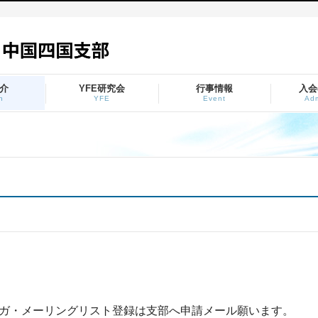
介
YFE研究会
行事情報
入会
h
YFE
Event
Adm
ガ・メーリングリスト登録は支部へ申請メール願います。