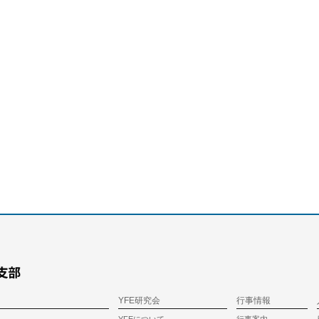
YFE研究会
行事情報
YFEについて
行事案内