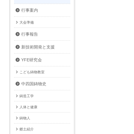
行事案内
大会準備
行事報告
新技術開発と支援
YFE研究会
こども鋳物教室
中四国鋳物史
鋳造工学
人体と健康
鋳物人
郷土紹介