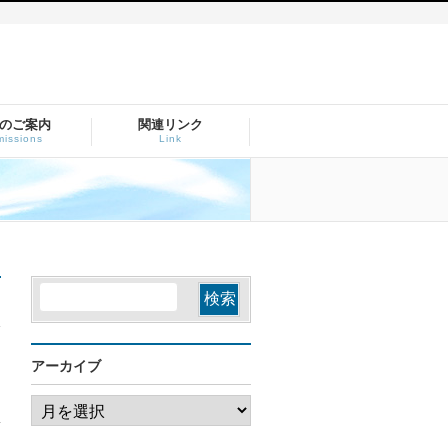
のご案内
関連リンク
issions
Link
アーカイブ
ア
ー
カ
イ