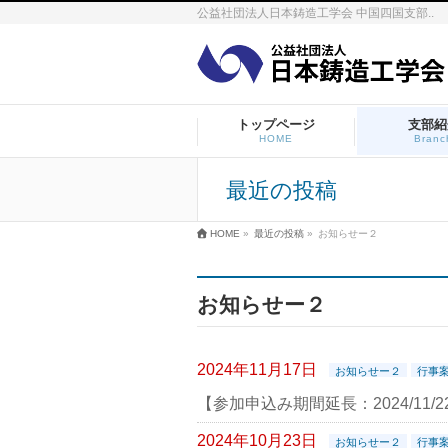
公益社団法人日本鋳造工学会 中国四国支部..
トップページ
支部紹
HOME
Branc
最近の投稿
HOME
»
最近の投稿
»
お知らせー２
お知らせー２
2024年11月17日
お知らせー２
行事
【参加申込み期間延長：2024/11
2024年10月23日
お知らせー２
行事