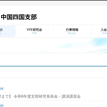
介
YFE研究会
行事情報
入会
h
YFE
Event
Adm
案内
/22まで】 令和6年度支部研究発表会・講演講習会
案内