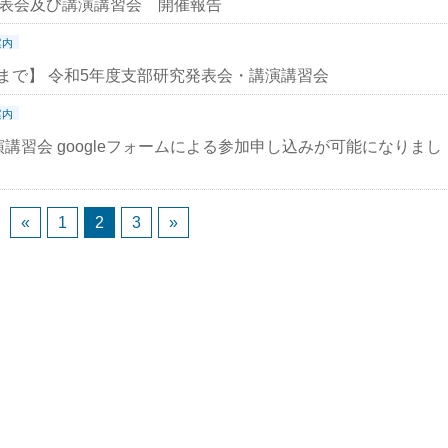
発表会及び講演講習会 開催報告
案内
/5まで】 令和5年度支部研究発表会・講演講習会
案内
・講演講習会 googleフォームによる参加申し込みが可能になりまし
«
1
2
3
»