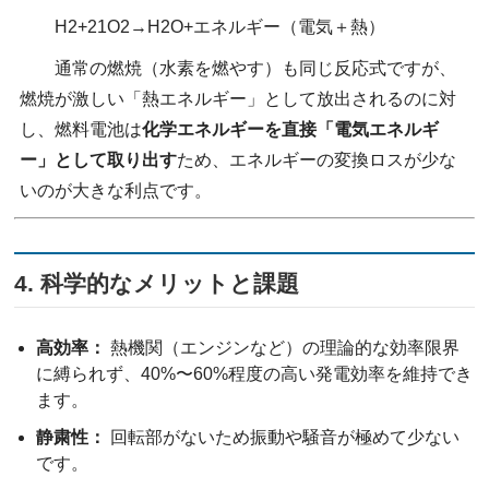
H2​+21​O2​→H2​O+エネルギー（電気＋熱）
通常の燃焼（水素を燃やす）も同じ反応式ですが、
燃焼が激しい「熱エネルギー」として放出されるのに対
し、燃料電池は
化学エネルギーを直接「電気エネルギ
ー」として取り出す
ため、エネルギーの変換ロスが少な
いのが大きな利点です。
4. 科学的なメリットと課題
高効率：
熱機関（エンジンなど）の理論的な効率限界
に縛られず、40%〜60%程度の高い発電効率を維持でき
ます。
静粛性：
回転部がないため振動や騒音が極めて少ない
です。