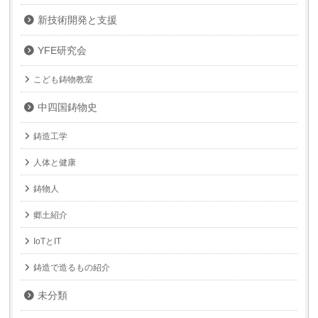
新技術開発と支援
YFE研究会
こども鋳物教室
中四国鋳物史
鋳造工学
人体と健康
鋳物人
郷土紹介
IoTとIT
鋳造で造るもの紹介
未分類