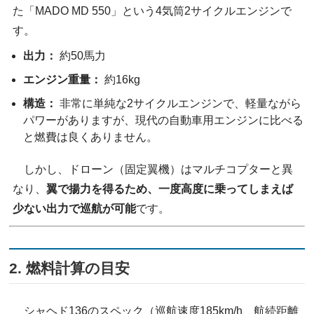
た「MADO MD 550」という4気筒2サイクルエンジンで
す。
出力：
約50馬力
エンジン重量：
約16kg
構造：
非常に単純な2サイクルエンジンで、軽量ながら
パワーがありますが、現代の自動車用エンジンに比べる
と燃費は良くありません。
しかし、ドローン（固定翼機）はマルチコプターと異
なり、
翼で揚力を得るため、一度高度に乗ってしまえば
少ない出力で巡航が可能
です。
2. 燃料計算の目安
シャヘド136のスペック（巡航速度185km/h、航続距離