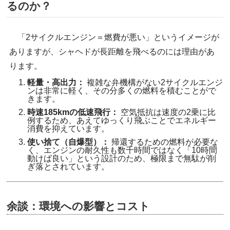
るのか？
「2サイクルエンジン＝燃費が悪い」というイメージが
ありますが、シャヘドが長距離を飛べるのには理由があ
ります。
軽量・高出力：
複雑な弁機構がない2サイクルエンジ
ンは非常に軽く、その分多くの燃料を積むことがで
きます。
時速185kmの低速飛行：
空気抵抗は速度の2乗に比
例するため、あえてゆっくり飛ぶことでエネルギー
消費を抑えています。
使い捨て（自爆型）：
帰還するための燃料が必要な
く、エンジンの耐久性も数千時間ではなく「10時間
動けば良い」という設計のため、極限まで無駄が削
ぎ落とされています。
余談：環境への影響とコスト