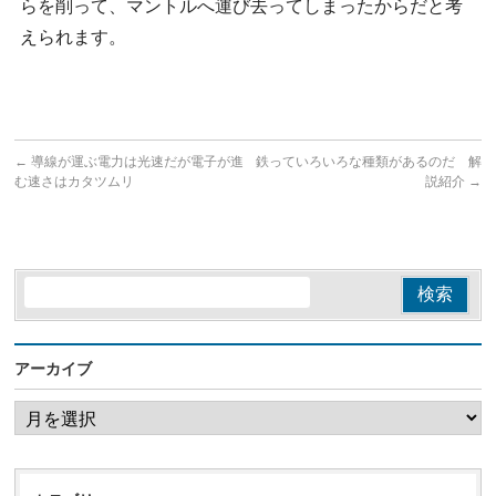
らを削って、マントルへ運び去ってしまったからだと考
えられます。
←
導線が運ぶ電力は光速だが電子が進
鉄っていろいろな種類があるのだ 解
む速さはカタツムリ
説紹介
→
アーカイブ
ア
ー
カ
イ
ブ