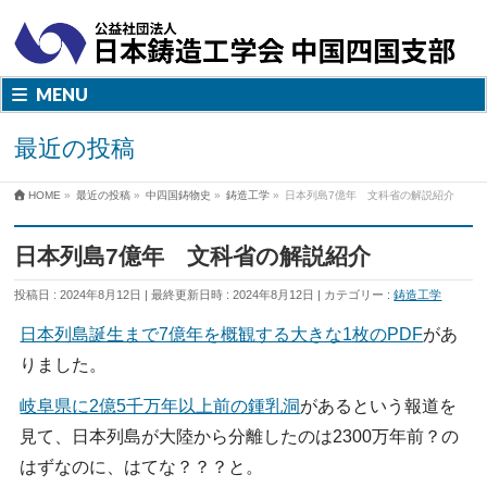
MENU
最近の投稿
HOME
»
最近の投稿
»
中四国鋳物史
»
鋳造工学
»
日本列島7億年 文科省の解説紹介
日本列島7億年 文科省の解説紹介
投稿日 : 2024年8月12日
最終更新日時 : 2024年8月12日
カテゴリー :
鋳造工学
日本列島誕生まで7億年を概観する大きな1枚のPDF
があ
りました。
岐阜県に2億5千万年以上前の鍾乳洞
があるという報道を
見て、日本列島が大陸から分離したのは2300万年前？の
はずなのに、はてな？？？と。