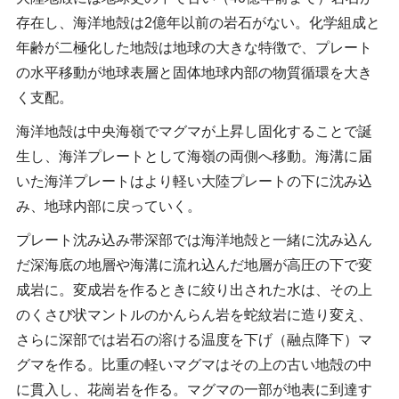
存在し、海洋地殻は2億年以前の岩石がない。化学組成と
年齢が二極化した地殻は地球の大きな特徴で、プレート
の水平移動が地球表層と固体地球内部の物質循環を大き
く支配。
海洋地殻は中央海嶺でマグマが上昇し固化することで誕
生し、海洋プレートとして海嶺の両側へ移動。海溝に届
いた海洋プレートはより軽い大陸プレートの下に沈み込
み、地球内部に戻っていく。
プレート沈み込み帯深部では海洋地殻と一緒に沈み込ん
だ深海底の地層や海溝に流れ込んだ地層が高圧の下で変
成岩に。変成岩を作るときに絞り出された水は、その上
のくさび状マントルのかんらん岩を蛇紋岩に造り変え、
さらに深部では岩石の溶ける温度を下げ（融点降下）マ
グマを作る。比重の軽いマグマはその上の古い地殻の中
に貫入し、花崗岩を作る。マグマの一部が地表に到達す