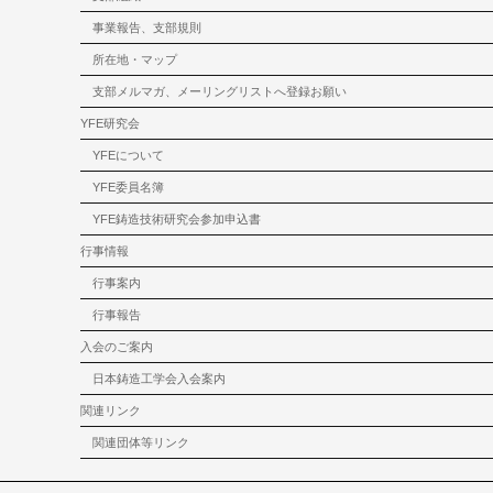
事業報告、支部規則
所在地・マップ
支部メルマガ、メーリングリストへ登録お願い
YFE研究会
YFEについて
YFE委員名簿
YFE鋳造技術研究会参加申込書
行事情報
行事案内
行事報告
入会のご案内
日本鋳造工学会入会案内
関連リンク
関連団体等リンク