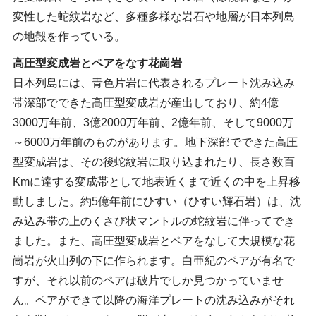
変性した蛇紋岩など、多種多様な岩石や地層が日本列島
の地殻を作っている。
高圧型変成岩とペアをなす花崗岩
日本列島には、青色片岩に代表されるプレート沈み込み
帯深部でできた高圧型変成岩が産出しており、約4億
3000万年前、3億2000万年前、2億年前、そして9000万
～6000万年前のものがあります。地下深部でできた高圧
型変成岩は、その後蛇紋岩に取り込まれたり、長さ数百
Kmに達する変成帯として地表近くまで近くの中を上昇移
動しました。約5億年前にひすい（ひすい輝石岩）は、沈
み込み帯の上のくさび状マントルの蛇紋岩に伴ってでき
ました。また、高圧型変成岩とペアをなして大規模な花
崗岩が火山列の下に作られます。白亜紀のペアが有名で
すが、それ以前のペアは破片でしか見つかっていませ
ん。ペアができて以降の海洋プレートの沈み込みがそれ