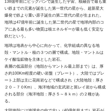
138億年前にビッグバンで誕生した宇宙、核融合で最も重
い鉄までの元素が誕生した第一世代の星から、超新星大
爆発で鉄より重い原子誕生の第二世代の星が生まれた。
地球は47億年前に誕生した第二世代の星で地球内部のコ
アにある最も多い物質は核エネルギーが最も低く安定な
鉄だという。
地球は地表から中心に向かって、化学組成の異なる地
殻・マントル・核の３つの層で構成。地殻・マントルは
ケイ酸塩鉱物を主体とした岩石。
表層の低温部分（地殻からマントル最上部まで）は、厚
さ約100Km程度の硬い岩盤（プレート）。大陸ではプレ
ート上部は主に花崗岩などで構成され（大陸地殻：厚さ
２０－７０Km）、海洋地域の玄武岩と斑レイ岩から構成
される部分（海洋地殻：厚さ５～８ｋｍ）の２種があ
る。
大陸地殻には地球史の中で古い（40億年前まで）岩石が