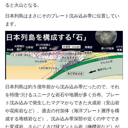
ると火山となる。
日本列島はまさにそのプレート沈み込み帯に位置してい
ます。
日本列島は約５億年前から沈み込み帯だったので、それ
を特徴づけるユニークな岩石や地層が多く分布。プレー
ト沈み込みで発生したマグマからできた火成岩（安山岩
や花崗岩など）、過去の付加体（海洋プレート層序を構
成する堆積岩など）、沈み込み帯深部や近くの中ででき
た変成岩、さらにくさび状マントル岩（橄欖岩など）が