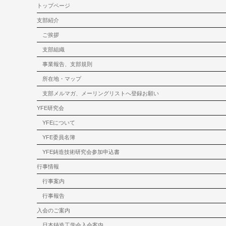
トップページ
支部紹介
ご挨拶
支部組織
事業報告、支部規則
所在地・マップ
支部メルマガ、メーリングリストへ登録お願い
YFE研究会
YFEについて
YFE委員名簿
YFE鋳造技術研究会参加申込書
行事情報
行事案内
行事報告
入会のご案内
日本鋳造工学会入会案内