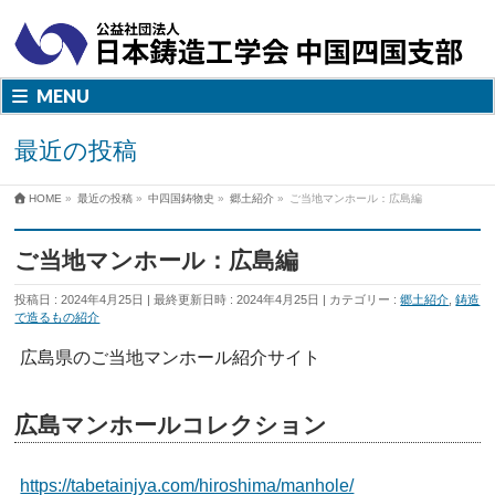
MENU
最近の投稿
HOME
»
最近の投稿
»
中四国鋳物史
»
郷土紹介
»
ご当地マンホール：広島編
ご当地マンホール：広島編
投稿日 : 2024年4月25日
最終更新日時 : 2024年4月25日
カテゴリー :
郷土紹介
,
鋳造
で造るもの紹介
広島県のご当地マンホール紹介サイト
広島マンホールコレクション
https://tabetainjya.com/hiroshima/manhole/