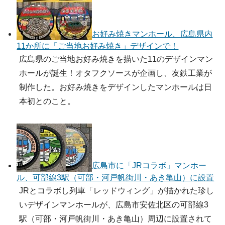
お好み焼きマンホール、広島県内
11か所に「ご当地お好み焼き」デザインで！
広島県のご当地お好み焼きを描いた11のデザインマン
ホールが誕生！オタフクソースが企画し、友鉄工業が
制作した。お好み焼きをデザインしたマンホールは日
本初とのこと。
広島市に「JRコラボ」マンホー
ル、可部線3駅（可部・河戸帆街川・あき亀山）に設置
JRとコラボし列車「レッドウィング」が描かれた珍し
いデザインマンホールが、広島市安佐北区の可部線3
駅（可部・河戸帆街川・あき亀山）周辺に設置されて