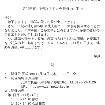
第24回東北支部ＹＦＥ大会 開催のご案内
拝啓
時下ますますご清祥の段，お慶び申し上げます。
さて，下記の通り第24回東北支部ＹＦＥ大会を開催することに
なりました。年末を控えご多忙中とは存じますが，多数の皆様の
ご参加をお願い申し上げます。
なお準備の都合上，参加ご希望の方は申し込み用紙に必要事項
をご記入の上，郵送またはＦＡＸ，e-mailにて11月19日までご連
絡をお願い申し上げます。
敬具
記
１．開催日 平成28年11月24日（木），25日（金）
２．開催場所 新八温泉
八戸市長苗代字下亀子谷地18-1 TEL 0178-29-4126
URL：http://www.shinpachi.co.jp
３．開催内容
第1日目（11月24日）
14:00～14:10 挨拶
14:10～14:20 会計報告