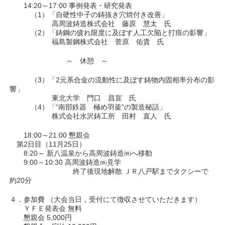
14:20～17:00 事例発表・研究発表
（1）「自硬性中子の鋳抜き穴焼付き改善」
高周波鋳造株式会社 藤原 慧太 氏
（2）「鋳鋼の疲れ限度に及ぼす人工欠陥と打痕の影響」
福島製鋼株式会社 菅原 佑貴 氏
～ 休憩 ～
（3）「2元系合金の流動性に及ぼす鋳物内固相率分布の影
響」
東北大学 門口 昌宣 氏
（4）「“南部鉄器 極め羽釜”の製造秘話」
株式会社水沢鋳工所 田村 直人 氏
18:00～21:00 懇親会
第2日目（11月25日）
8:20～ 新八温泉から高周波鋳造㈱へ移動
9:00～10:30 高周波鋳造㈱見学
終了後現地解散 ＪＲ八戸駅までタクシーで
約20分
４．参加費 （大会当日，受付にて徴収させていただきます）
ＹＦＥ発表会 無料
懇親会 5,000円