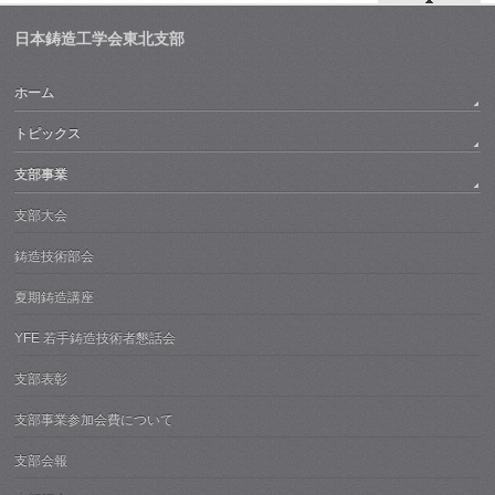
日本鋳造工学会東北支部
ホーム
トピックス
支部事業
支部大会
鋳造技術部会
夏期鋳造講座
YFE 若手鋳造技術者懇話会
支部表彰
支部事業参加会費について
支部会報