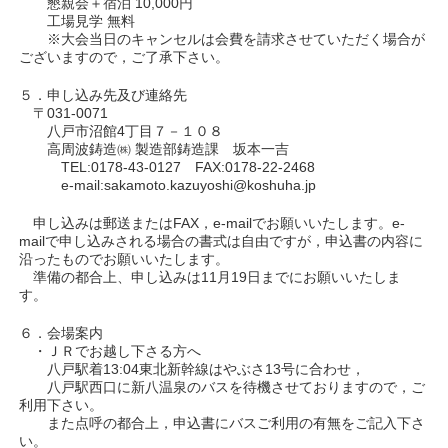
懇親会＋宿泊 10,000円
工場見学 無料
※大会当日のキャンセルは会費を請求させていただく場合が
ございますので，ご了承下さい。
５．申し込み先及び連絡先
〒031-0071
八戸市沼館4丁目７－１０８
高周波鋳造㈱ 製造部鋳造課 坂本一吉
TEL:0178-43-0127 FAX:0178-22-2468
e-mail:sakamoto.kazuyoshi@koshuha.jp
申し込みは郵送またはFAX，e-mailでお願いいたします。e-
mailで申し込みされる場合の書式は自由ですが，申込書の内容に
沿ったものでお願いいたします。
準備の都合上、申し込みは11月19日までにお願いいたしま
す。
６．会場案内
・ＪＲでお越し下さる方へ
八戸駅着13:04東北新幹線はやぶさ13号に合わせ，
八戸駅西口に新八温泉のバスを待機させておりますので，ご
利用下さい。
また点呼の都合上，申込書にバスご利用の有無をご記入下さ
い。