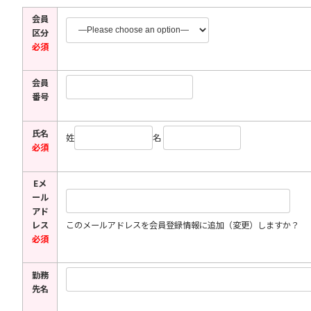
会員
区分
必須
会員
番号
氏名
姓
名
必須
Eメ
ール
アド
レス
このメールアドレスを会員登録情報に追加（変更）しますか？
必須
勤務
先名