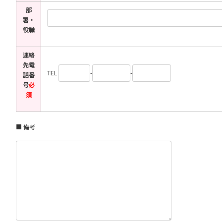
部
署・
役職
連絡
先電
TEL
-
-
話番
号
必
須
■ 備考