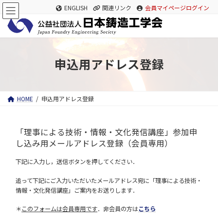
コ
ナ
ENGLISH
関連リンク
会員マイページログイン
ン
ビ
テ
ゲ
ン
ー
ツ
シ
へ
ョ
ス
ン
申込用アドレス登録
キ
に
ッ
移
プ
動
HOME
申込用アドレス登録
「理事による技術・情報・文化発信講座」参加申
し込み用メールアドレス登録（会員専用）
下記に入力し，送信ボタンを押してください．
追って下記にご入力いただいたメールアドレス宛に「理事による技術・
情報・文化発信講座」ご案内をお送りします．
＊
このフォームは会員専用です
．非会員の方は
こちら