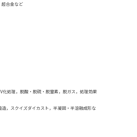
， 超合金など
CV化処理，脱酸・脱硫・脱窒素，脱ガス，処理効果
鍛造，スクイズダイカスト，半凝固・半溶融成形な