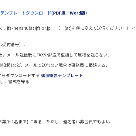
テンプレートダウンロード(
PDF版
／
Word版
）
：jfs-henshu(at)jfs.or.jp （ (at)を＠に変えて送信くだ
は受付番号）．
た，メール送信後にFAXや郵送で重複して原稿を送らない．
10MB超)など，メールで送れない場合は事務局に相談する．
からダウンロードする
講演概要テンプレート
し，書式を守る
1事業所 1名まで) に限る．ただし，連名者は非会員でもよい．