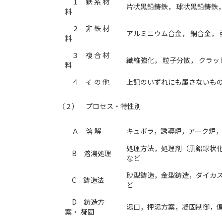
１ 鉄 系 材
片状黒鉛鋳鉄， 球状黒鉛鋳鉄，
料
２ 非 鉄 材
アルミニウム合金， 銅合金， 
料
３ 複 合 材
繊維強化， 粒子分散， クラッ
料
４ そ の 他
上記のいずれにも属さないも
（２） プロセス・特性別
Ａ 溶 解
キュポラ，誘導炉，アーク炉
処理方法，処理剤（黒鉛球状化
B 溶湯処理
など
砂型鋳造，金型鋳造，ダイカ
C 鋳造法
ど
D 鋳造方
湯口，押湯方案，凝固制御，
案・ 凝固