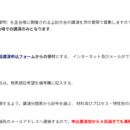
校（函館市）を主会場に開催される上記大会の講演を次の要領で募集します
会場での講演のみとなります
．
会講演申込フォーム
からの受付
とする． インターネット及びメールが
合は，発表順位希望を備考欄に記入する．
．
現するよう，講演分類表から記号を選ぶ． 材料及びプロセス・特性別
絡先のメールアドレスへ連絡するので
，
申込書送信から４日過ぎても事