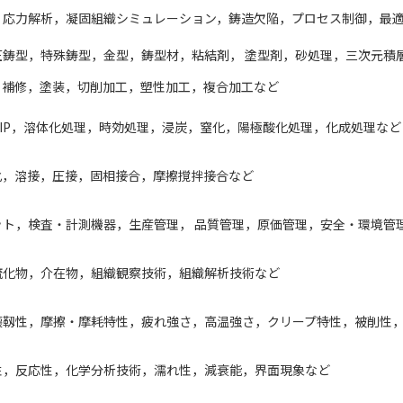
・応力解析，凝固組織シミュレーション，鋳造欠陥，プロセス制御，最
鋳型，特殊鋳型，金型，鋳型材，粘結剤， 塗型剤，砂処理，三次元積
，補修，塗装，切削加工，塑性加工，複合加工など
IP，溶体化処理，時効処理，浸炭，窒化，陽極酸化処理，化成処理など
化，溶接，圧接，固相接合，摩擦撹拌接合など
ット，検査・計測機器，生産管理， 品質管理，原価管理，安全・環境管
硫化物，介在物，組織観察技術，組織解析技術など
壊靱性，摩擦・摩耗特性，疲れ強さ，高温強さ，クリープ特性，被削性
性，反応性，化学分析技術，濡れ性，減衰能，界面現象など