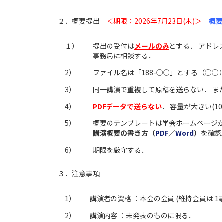
２．概要提出
＜期限：2026年7月23日(木)＞
概要
１）
提出の受付は
メールのみ
とする． アドレス
事務局に相談する．
2）
ファイル名は「188-○○」とする（○○
3）
同一講演で重複して原稿を送らない． ま
4）
PDFデータで送らない
． 容量が大きい(
5）
概要のテンプレートは学会ホームページ
講演概要の書き方（
PDF
／
Word
）
を確認
6）
期限を厳守する．
３．注意事項
1）
講演者の資格 ：本会の会員 (維持会員は 
2）
講演内容 ：未発表のものに限る．