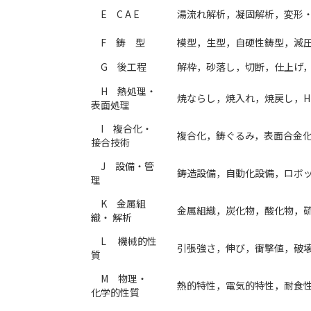
E C A E
湯流れ解析，凝固解析，変形
F 鋳 型
模型，生型，自硬性鋳型，減圧
G 後工程
解枠，砂落し，切断，仕上げ
H 熱処理・
焼ならし，焼入れ，焼戻し，H
表面処理
I 複合化・
複合化，鋳ぐるみ，表面合金
接合技術
J 設備・管
鋳造設備，自動化設備，ロボ
理
K 金属組
金属組織，炭化物，酸化物，
織・ 解析
L 機械的性
引張強さ，伸び，衝撃値，破
質
M 物理・
熱的特性，電気的特性，耐食
化学的性質