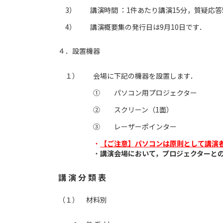
3）
講演時間 ：1件あたり講演15分，質疑応答
4）
講演概要集の発行日は9月10日です．
４．設置機器
１）
会場に下記の機器を設置します．
①
パソコン用プロジェクター
②
スクリーン（1面）
③
レーザーポインター
・
【ご注意】
パソコンは原則として講演
・
講演会場において，プロジェクターとの
講 演 分 類 表
（１） 材料別