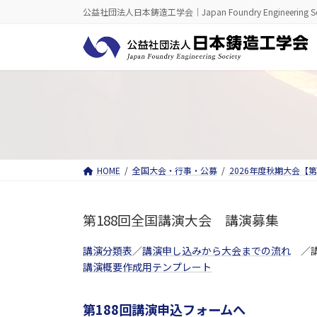
コ
ナ
公益社団法人日本鋳造工学会｜Japan Foundry Engineering So
ン
ビ
テ
ゲ
ン
ー
ツ
シ
へ
ョ
ス
ン
キ
に
ッ
移
プ
動
HOME
全国大会・行事・公募
2026年度秋期大会【
第188回全国講演大会 講演募集
講演分類表
／
講演申し込みから大会までの流れ
／講
講演概要作成用テンプレート
第188回講演申込フォーム
へ