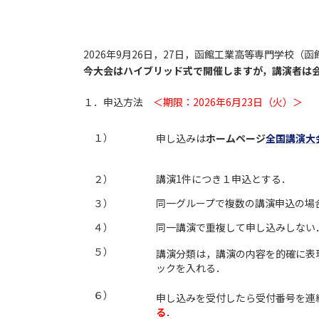
2026年9月26日，27日，函館工業高等専門学
今大会はハイブリッド式で開催しますが，講演者は
１．申込方法
＜期限：2026年6月23日（火）＞
１）
申し込みは
ホームページ
全国講演大
２）
講演1件につき１申込とする．
３）
同一グループで複数の講演申込の場
４）
同一講演で重複して申し込みしない
５）
講演分類は，講演の内容を的確に表
ックを入れる．
６）
申し込みを受付したら受付番号を連
る
．