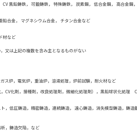
 CV 黒鉛鋳鉄， 可鍛鋳鉄， 特殊鋳鉄， 炭素鋼， 低合金鋼， 高合金鋼
亜鉛合金， マグネシウム合金， チタン合金など
ド材など
の，又は上記の複数を含み主となるものがない
，ガス炉，電気炉，重油炉，溶湯処理，炉前試験，耐火材など
，CV化剤，接種剤，改良処理剤，微細化処理剤），黒鉛球状化処理 
スト，低圧鋳造，精密鋳造，連続鋳造， 遠心鋳造，消失模型鋳造，鋳造
偏析，鋳造欠陥，など