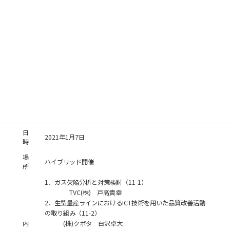
（アイシン高丘(株)）木村 亘
3．試験法改訂WG進捗状況（10-3）
内
生型研究部会部会長（大同大学） 前田安郭
容
4．WG進捗状況（活性粘土分分析の所見）（10-4-2）
(株)ツチヨシ産業 黒川 豊
5．鋳物砂におけるMB吸着量試験のまとめと比色法につい
て（10-4-3）
(株)マツバラ 川島浩一
第3回
日
2021年1月7日
時
場
ハイブリッド開催
所
1．ガス欠陥分析と対策検討（11-1）
TVC(株) 戸高貴幸
2．生型量産ラインにおけるICT技術を用いた品質改善活動
の取り組み（11-2）
内
(株)クボタ 白沢卓大