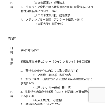
内
（日立金属(株)）前野祐太
容
3. 生型ライン全粘土除去後粒度区分別の物質分布および
特性分析結果について（06-3）
（クニミネ工業(株)）成瀬康子
4. メチレンブルー試験 アンケート結果（06-4）
（大同大学）前田安郭
第3回
日
令和2年1月9日
時
場
愛知県産業労働センター（ウインクあいち）908会議室
所
1. 砂特性の安定化に向けての取り組み(07-1)
（中央可鍛工業(株)） 和田健志
2. 加水ミキサー(連続式)による生型回収砂の性状安定化
事例(07-2)
（大洋マシナリー(株)）藤井 真
内
3．生砂特性自動計測装置（IDST）を活用した砂管理シス
容
テム(07-3)
（新東工業(株)）小倉裕一
4. 鋳物砂の評価について(07-4)