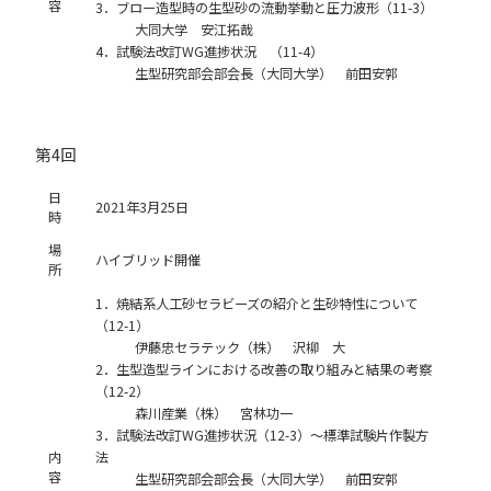
容
3．ブロー造型時の生型砂の流動挙動と圧力波形（11-3）
大同大学 安江拓哉
4．試験法改訂WG進捗状況 （11-4）
生型研究部会部会長（大同大学） 前田安郭
第4回
日
2021年3月25日
時
場
ハイブリッド開催
所
1．焼結系人工砂セラビーズの紹介と生砂特性について
（12-1）
伊藤忠セラテック（株） 沢柳 大
2．生型造型ラインにおける改善の取り組みと結果の考察
（12-2）
森川産業（株） 宮林功一
3．試験法改訂WG進捗状況（12-3）～標準試験片作製方
内
法
容
生型研究部会部会長（大同大学） 前田安郭