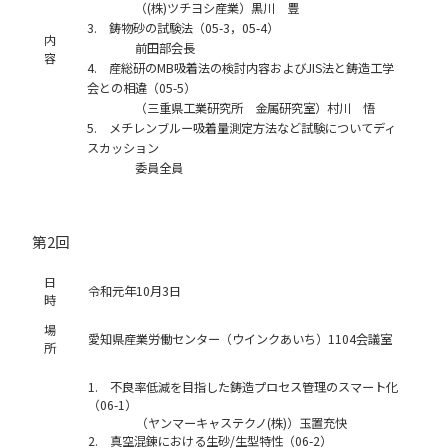
（(株)ツチヨシ産業）黒川 豊
3. 鋳物砂の試験法（05-3，05-4）
内
前田部会長
容
4. 産総研のMB吸着法の検討内容およびJIS法と鋳造工学
会との相違（05-5）
（三重県工業研究所 金属研究室）村川 悟
5. メチレンブルー吸着量測定方法など試験についてディ
スカッション
委員全員
第2回
日
令和元年10月3日
時
場
愛知県産業労働センター（ウインクあいち）1104会議室
所
1. 不良率低減を目指した鋳造プロセス管理のスマート化
（06-1）
（ヤンマーキャステクノ(株)）玉置充快
2. 真空混錬における生砂/生型特性（06-2）