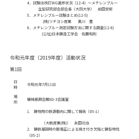
4．試験法改訂WG進捗状況（12-4）～メチレンブルー
生型研究部会部会長（大同大学） 前田安郭
5．メチレンブルー試験まとめ(12-5)
(株)ツチヨシ産業 黒川 豊
6．メチレンブルー測定試験方法に関する調査(12-6)
(公社)日本鋳造工学会 佐藤和則
令和元年度（2019年度）活動状況
第1回
日
令和元年7月11日
時
場
機械振興会館6D-3会議室
所
1. 鋳物用の鉄源動向に関して報告（05-1）
（大銑産業(株)） 永田功治
2. 鋳鉄凝固時の膨張圧による焼き付き欠陥と鋳型特性
（05-2）