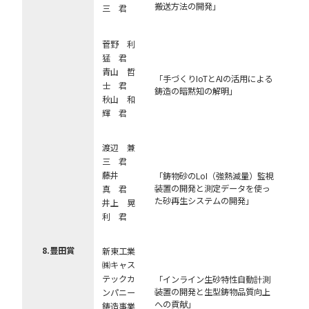
搬送方法の開発」
三 君
菅野 利
猛 君
青山 哲
「手づくりIoTとAIの活用による
士 君
鋳造の暗黙知の解明」
秋山 和
輝 君
渡辺 兼
三 君
藤井
「鋳物砂のLoI（強熱減量）監視
装置の開発と測定データを使っ
真 君
た砂再生システムの開発」
井上 晃
利 君
8.豊田賞
新東工業
㈱キャス
テックカ
「インライン生砂特性自動計測
装置の開発と生型鋳物品質向上
ンパニー
への貢献」
鋳造事業