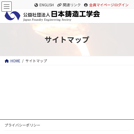
コ
ナ
ENGLISH
関連リンク
会員マイページログイン
ン
ビ
テ
ゲ
ン
ー
ツ
シ
へ
ョ
ス
ン
サイトマップ
キ
に
ッ
移
プ
動
HOME
サイトマップ
プライバシーポリシー