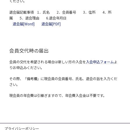
ください。
退会届記載事項 1．氏名 2．会員番号 3．住所 4．所
属 5．退会理由 6.退会年月日
退会届[Word]
退会届[PDF]
会員交代時の届出
会員の交代を希望される場合は新しい方の入会を
入会申込フォーム
よ
りお申込みください。
その際、「備考欄」に現会員の会員番号、氏名、退会の旨を入力くだ
さい。
現会員の年会費は引継ぎますので、年会費入会金は不要です。
プライバシーポリシー