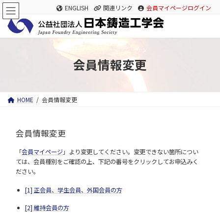
コ
ナ
ENGLISH
関連リンク
会員マイページログイン
ン
ビ
テ
ゲ
ン
ー
ツ
シ
へ
ョ
ス
ン
会員情報変更
キ
に
ッ
移
プ
動
HOME
会員情報変更
会員情報変更
「
会員マイページ
」より変更してください。変更できない箇所につい
ては、会員種別をご確認の上、下記の番号をクリックしてお申込みく
ださい。
[1] 正会員、学生会員、外国会員の方
[2] 維持会員の方