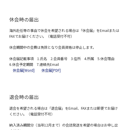
休会時の届出
海外赴任等の事由で休会を希望される場合は「休会届」をEmailまたは
FAXでお届けください。（電話受付不可）
休会期間中の会費は免除となり会員資格は停止します。
休会届記載事項 1.氏名 2.会員番号 3.住所 4.所属 5.休会理由
6.休会予定期間 7.連絡先Email
休会届[Word]
休会届[PDF]
退会時の届出
退会を希望される場合は「退会届」をEmail、FAXまたは郵便でお届け
ください。（電話受付不可）
納入済み期間分（当年12月まで）の会誌発送を希望の場合はお申し出