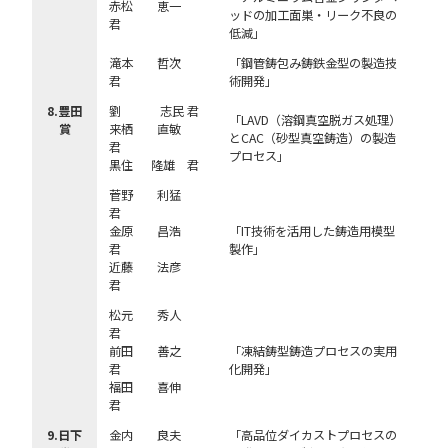
赤松 恵一
ッドの加工面巣・リーク不良の
君
低減」
滝本 哲次
「鋼管鋳包み鋳鉄金型の製造技
君
術開発」
8.豊田
劉 志民 君
「LAVD（溶鋼真空脱ガス処理）
賞
来栖 直敏
とCAC（砂型真空鋳造）の製造
君
プロセス」
黒住 隆雄 君
菅野 利猛
君
金原 昌浩
「IT技術を活用した鋳造用模型
君
製作」
近藤 法彦
君
松元 秀人
君
前田 善之
「凍結鋳型鋳造プロセスの実用
君
化開発」
福田 喜伸
君
9.日下
金内 良夫
「高品位ダイカストプロセスの