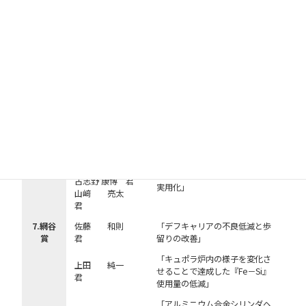
君
「Water Free 離型剤（油性離型
古川 秀樹
剤）を適用した
君
ダイカスト鋳造量産技術の確
原田 雅行
立」
君
高木 博己
君
原田 英明
「地球環境にやさしいダイカス
君
ト加工技術の開発」
肥後 徳仁
君
米北 洋一
君
「大型シェークアウトマシンの
古志野 康博 君
実用化」
山﨑 亮太
君
7.網谷
佐藤 和則
「デフキャリアの不良低減と歩
賞
君
留りの改善」
「キュポラ炉内の様子を変化さ
上田 純一
せることで達成した『Fe－Si』
君
使用量の低減」
「アルミニウム合金シリンダヘ