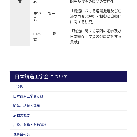
賞
君
開発及びその製品の実用化」
「鋳造における溶湯搬送及び注
矢野 賢一
湯プロセス解析・制御と自動化
君
に関する研究」
「鋳造に関する学問の進歩及び
山本 郁
日本鋳造工学会の発展に対する
君
貢献」
日本鋳造工学会について
ご挨拶
日本鋳造工学会とは
沿革、組織と運用
活動の概要
定款、業務・財務資料
理事会報告