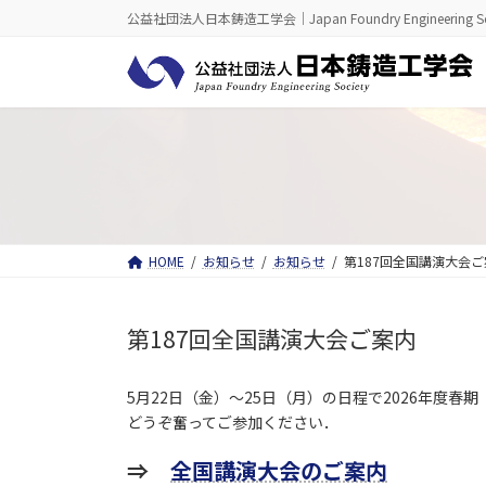
コ
ナ
公益社団法人日本鋳造工学会｜Japan Foundry Engineering So
ン
ビ
テ
ゲ
ン
ー
ツ
シ
へ
ョ
ス
ン
キ
に
ッ
移
プ
動
HOME
お知らせ
お知らせ
第187回全国講演大会ご
第187回全国講演大会ご案内
5月22日（金）～25日（月）の日程で2026年度春
どうぞ奮ってご参加ください．
⇒
全国講演大会のご案内