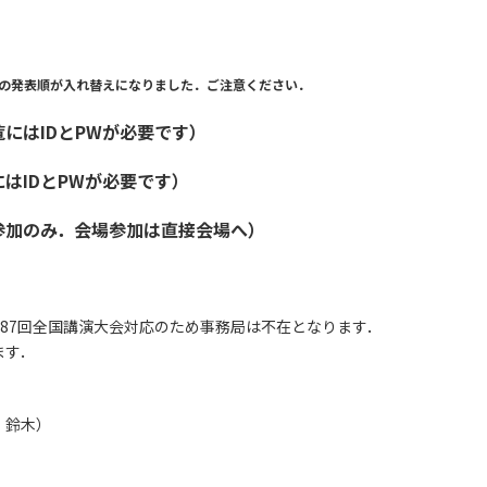
98の発表順が入れ替えになりました．ご注意ください．
覧にはIDとPWが必要です）
はIDとPWが必要です）
参加のみ．会場参加は直接会場へ）
第187回全国講演大会対応のため事務局は不在となります．
ます．
 鈴木）