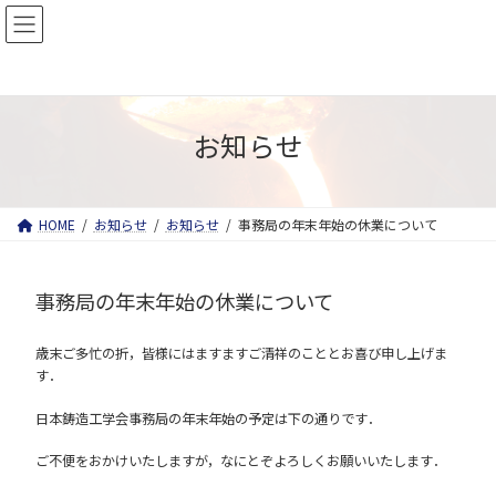
コ
ナ
ENGLISH
関連リンク
会員マイページログイン
ン
ビ
テ
ゲ
ン
ー
ツ
シ
へ
ョ
ス
ン
お知らせ
キ
に
ッ
移
プ
動
HOME
お知らせ
お知らせ
事務局の年末年始の休業について
事務局の年末年始の休業について
歳末ご多忙の折，皆様にはますますご清祥のこととお喜び申し上げま
す．
日本鋳造工学会事務局の年末年始の予定は下の通りです．
ご不便をおかけいたしますが，なにとぞよろしくお願いいたします．