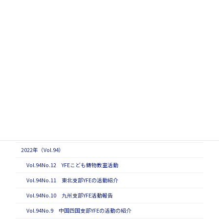
Vol.93No.9 東北支部YFEの活動紹介
Vol.93No.8 鋳造方案勉強会の開催報告
Vol.93No.7 関西支部YFE初のオンラインイベント 「YFE勉強会
～いまさら聞けない加工の基本～」
Vol.93No.6 東海支部YFE活動の紹介
Vol.93No.5 北海道支部YFE活動の紹介
Vol.93No.4 日下賞受賞者紹介(4) 木村亮介さん
Vol.93No.3 日下賞受賞者紹介(3) 門井浩太さん
Vol.93No.2 日下賞受賞者紹介(2) 豊田充潤さん
Vol.93No.1 日下賞受賞者紹介(1)
2022年（Vol.94）
Vol.94No.12 YFEこども鋳物教室活動
Vol.94No.11 東北支部YFEの活動紹介
Vol.94No.10 九州支部YFE活動報告
Vol.94No.9 中国四国支部YFEの活動の紹介