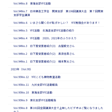
Vol.94No.8 東海支部YFE活動
Vol.94No.7 日本鋳造工学会 関東支部 第106回講演大会 第７回関東
支部学生講演
Vol.94No.6 いまさら聞くのが恥ずかしい？ YFE勉強会があります！
Vol.94No.5 YFE活動 北海道支部YFE活動の紹介
Vol.94No.4 YFE活動 2020，2021年のふりかえり
Vol.94No.3 日下賞受賞者紹介(3) 古屋毅文さん
Vol.94No.2 日下賞受賞者紹介(2) 黒須信吾さん
Vol.94No.1 日下賞受賞者紹介(1) 楠本賢太さん
2023年（Vol.95）
Vol.95No.12 YFEこども鋳物教室活動
Vol.95No.11 九州支部YFE活動報告
Vol.95No.10 東海支部YFE活動
Vol.95No.9 東北支部YFE活動報告
Vol.95No.8 第181回全国講演大会で上映したビデオはご覧になりました
か？