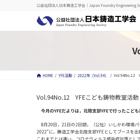
コ
ナ
公益社団法人日本鋳造工学会｜Japan Foundry Engineering So
ン
ビ
テ
ゲ
ン
ー
ツ
シ
へ
ョ
ス
ン
キ
に
V
ッ
移
プ
動
HOME
YFE活動
2022年（Vol.94）
Vol.94No.
Vol.94No.12 YFEこども鋳物教室
今月のYFEだよりは，北陸支部YFEで行ったこど
8月20日，21日の2日間，（公社）いしかわ環境
2022”に，鋳造工学会北陸支部YFEとしてブース
これまでとは違い，コロナウィルス感染症対策とし