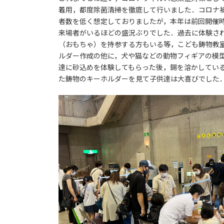
着用，都度除菌清掃を徹底して行いました．コロナ禍
者数を低く想定しておりましたが，本年は前回開催時
来場者がいるほどの盛況ぶりでした．過去に体験さ
（おもちゃ）を持参する方もいる等，こども鋳物教
ルダー作成の他に，犬や猫などの動物フィギアの模
達に砂込めを体験してもらった後，錫を溶かしてい
た鋳物のキーホルダーを見て子供達は大喜びでした