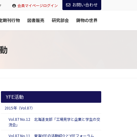
お問い合わせ
ク
会員マイページログイン
定期刊行物
図書販売
研究部会
鋳物の世界
活動
YFE活動
2015年（Vol.87）
Vol.87 No.12 北海道支部「工場見学と企業と学生の交
流会」
Vol.87 No.11 東海YFEの活動紹介とYFEフォーラム