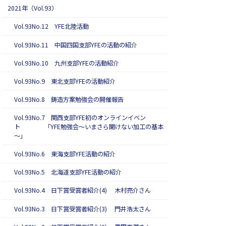
2021年（Vol.93）
Vol.93No.12 YFE北陸活動
Vol.93No.11 中国四国支部YFEの活動の紹介
Vol.93No.10 九州支部YFEの活動紹介
Vol.93No.9 東北支部YFEの活動紹介
Vol.93No.8 鋳造方案勉強会の開催報告
Vol.93No.7 関西支部YFE初のオンラインイベン
ト 「YFE勉強会～いまさら聞けない加工の基本
～」
Vol.93No.6 東海支部YFE活動の紹介
Vol.93No.5 北海道支部YFE活動の紹介
Vol.93No.4 日下賞受賞者紹介(4) 木村亮介さん
Vol.93No.3 日下賞受賞者紹介(3) 門井浩太さん