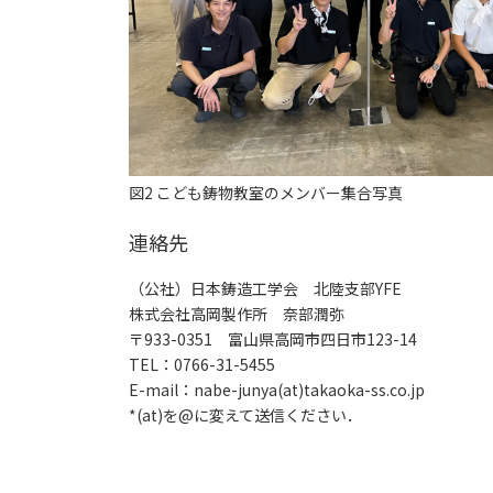
図2 こども鋳物教室のメンバー集合写真
連絡先
（公社）日本鋳造工学会 北陸支部YFE
株式会社高岡製作所 奈部潤弥
〒933-0351 富山県高岡市四日市123-14
TEL：0766-31-5455
E-mail：nabe-junya(at)takaoka-ss.co.jp
*(at)を@に変えて送信ください．