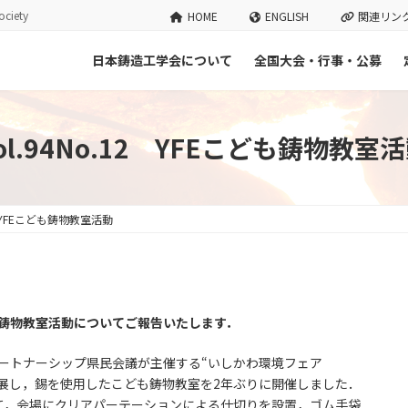
ciety
HOME
ENGLISH
関連リン
日本鋳造工学会について
全国大会・行事・公募
ol.94No.12 YFEこども鋳物教室
12 YFEこども鋳物教室活動
活動
も鋳物教室活動についてご報告いたします．
パートナーシップ県民会議が主催する“いしかわ環境フェア
を出展し，錫を使用したこども鋳物教室を2年ぶりに開催しました．
て，会場にクリアパーテーションによる仕切りを設置，ゴム手袋