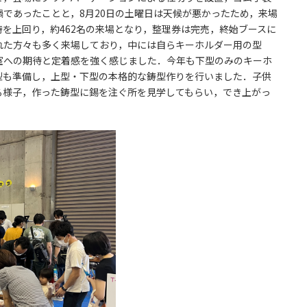
であったことと，8月20日の土曜日は天候が悪かったため，来場
を上回り，約462名の来場となり，整理券は完売，終始ブースに
れた方々も多く来場しており，中には自らキーホルダー用の型
室への期待と定着感を強く感じました．今年も下型のみのキーホ
型も準備し，上型・下型の本格的な鋳型作りを行いました．子供
る様子，作った鋳型に錫を注ぐ所を見学してもらい，でき上がっ
．