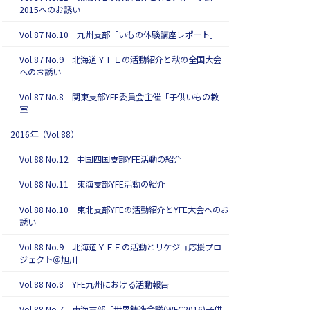
2015へのお誘い
Vol.87 No.10 九州支部「いもの体験講座レポート」
Vol.87 No.9 北海道ＹＦＥの活動紹介と秋の全国大会
へのお誘い
Vol.87 No.8 関東支部YFE委員会主催「子供いもの教
室」
2016年（Vol.88）
Vol.88 No.12 中国四国支部YFE活動の紹介
Vol.88 No.11 東海支部YFE活動の紹介
Vol.88 No.10 東北支部YFEの活動紹介とYFE大会へのお
誘い
Vol.88 No.9 北海道ＹＦＥの活動とリケジョ応援プロ
ジェクト＠旭川
Vol.88 No.8 YFE九州における活動報告
Vol.88 No.7 東海支部「世界鋳造会議(WFC2016)子供