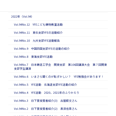
Vol.93No.2 日下賞受賞者紹介(2) 豊田充潤さん
Vol.93No.1 日下賞受賞者紹介(1)
2022年（Vol.94）
Vol.94No.12 YFEこども鋳物教室活動
Vol.94No.11 東北支部YFEの活動紹介
Vol.94No.10 九州支部YFE活動報告
Vol.94No.9 中国四国支部YFEの活動の紹介
Vol.94No.8 東海支部YFE活動
Vol.94No.7 日本鋳造工学会 関東支部 第106回講演大会 第７回関東
支部学生講演
Vol.94No.6 いまさら聞くのが恥ずかしい？ YFE勉強会があります！
Vol.94No.5 YFE活動 北海道支部YFE活動の紹介
Vol.94No.4 YFE活動 2020，2021年のふりかえり
Vol.94No.3 日下賞受賞者紹介(3) 古屋毅文さん
Vol.94No.2 日下賞受賞者紹介(2) 黒須信吾さん