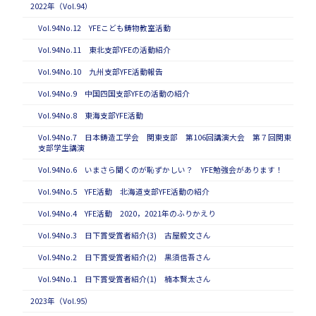
2022年（Vol.94）
Vol.94No.12 YFEこども鋳物教室活動
Vol.94No.11 東北支部YFEの活動紹介
Vol.94No.10 九州支部YFE活動報告
Vol.94No.9 中国四国支部YFEの活動の紹介
Vol.94No.8 東海支部YFE活動
Vol.94No.7 日本鋳造工学会 関東支部 第106回講演大会 第７回関東
支部学生講演
Vol.94No.6 いまさら聞くのが恥ずかしい？ YFE勉強会があります！
Vol.94No.5 YFE活動 北海道支部YFE活動の紹介
Vol.94No.4 YFE活動 2020，2021年のふりかえり
Vol.94No.3 日下賞受賞者紹介(3) 古屋毅文さん
Vol.94No.2 日下賞受賞者紹介(2) 黒須信吾さん
Vol.94No.1 日下賞受賞者紹介(1) 楠本賢太さん
2023年（Vol.95）