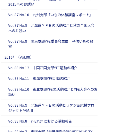
2015へのお誘い
Vol.87 No.10 九州支部「いもの体験講座レポート」
Vol.87 No.9 北海道ＹＦＥの活動紹介と秋の全国大会
へのお誘い
Vol.87 No.8 関東支部YFE委員会主催「子供いもの教
室」
2016年（Vol.88）
Vol.88 No.12 中国四国支部YFE活動の紹介
Vol.88 No.11 東海支部YFE活動の紹介
Vol.88 No.10 東北支部YFEの活動紹介とYFE大会へのお
誘い
Vol.88 No.9 北海道ＹＦＥの活動とリケジョ応援プロ
ジェクト＠旭川
Vol.88 No.8 YFE九州における活動報告
Vol.88 No.7 東海支部「世界鋳造会議(WFC2016)子供