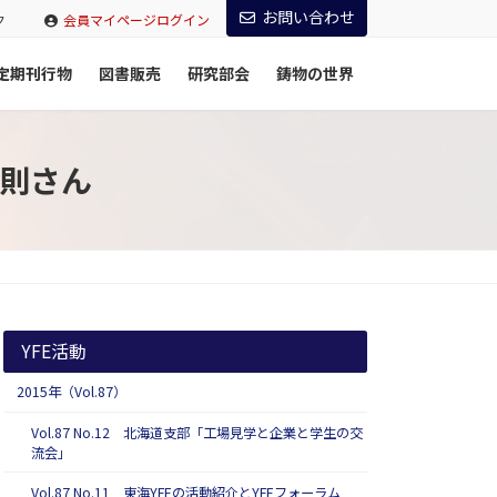
お問い合わせ
ク
会員マイページログイン
定期刊行物
図書販売
研究部会
鋳物の世界
雅則さん
YFE活動
2015年（Vol.87）
Vol.87 No.12 北海道支部「工場見学と企業と学生の交
流会」
Vol.87 No.11 東海YFEの活動紹介とYFEフォーラム