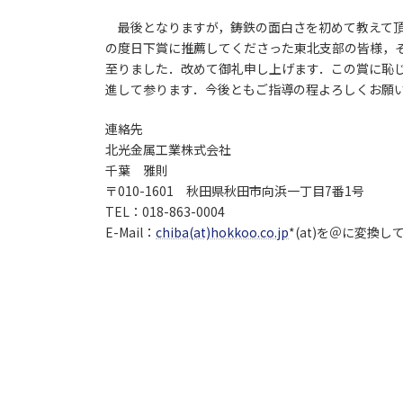
最後となりますが，鋳鉄の面白さを初めて教えて頂
の度日下賞に推薦してくださった東北支部の皆様，
至りました．改めて御礼申し上げます．この賞に恥
進して参ります．今後ともご指導の程よろしくお願
連絡先
北光金属工業株式会社
千葉 雅則
〒010-1601 秋田県秋田市向浜一丁目7番1号
TEL：018-863-0004
E-Mail：
chiba(at)hokkoo.co.jp
*(at)を＠に変換し