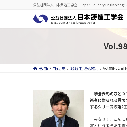
コ
ナ
公益社団法人日本鋳造工学会｜Japan Foundry Engineering So
ン
ビ
テ
ゲ
ン
ー
ツ
シ
へ
ョ
ス
ン
キ
に
Vol
ッ
移
プ
動
HOME
YFE活動
2026年（Vol.98）
Vol.98No2
学会表彰のひとつ
術者に贈られる賞で
するシリーズの第2
みなさま，こんにち
賞という栄えある賞