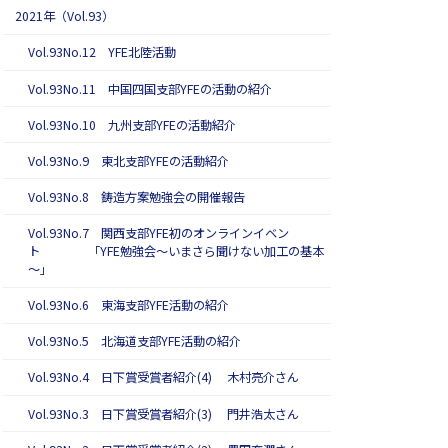
2021年（Vol.93）
Vol.93No.12 YFE北陸活動
Vol.93No.11 中国四国支部YFEの活動の紹介
Vol.93No.10 九州支部YFEの活動紹介
Vol.93No.9 東北支部YFEの活動紹介
Vol.93No.8 鋳造方案勉強会の開催報告
Vol.93No.7 関西支部YFE初のオンラインイベン
ト 「YFE勉強会～いまさら聞けない加工の基本
～」
Vol.93No.6 東海支部YFE活動の紹介
Vol.93No.5 北海道支部YFE活動の紹介
Vol.93No.4 日下賞受賞者紹介(4) 木村亮介さん
Vol.93No.3 日下賞受賞者紹介(3) 門井浩太さん