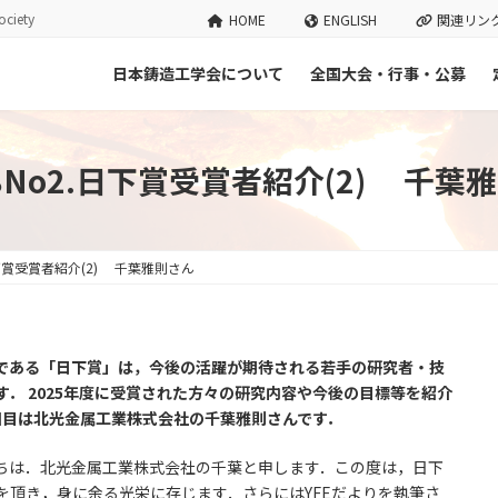
ciety
HOME
ENGLISH
関連リン
日本鋳造工学会について
全国大会・行事・公募
.98No2.日下賞受賞者紹介(2) 千葉
.日下賞受賞者紹介(2) 千葉雅則さん
である「日下賞」は，今後の活躍が期待される若手の研究者・技
す． 2025年度に受賞された方々の研究内容や今後の目標等を紹介
回目は北光金属工業株式会社の千葉雅則さんです．
は．北光金属工業株式会社の千葉と申します．この度は，日下
を頂き，身に余る光栄に存じます．さらにはYFEだよりを執筆さ