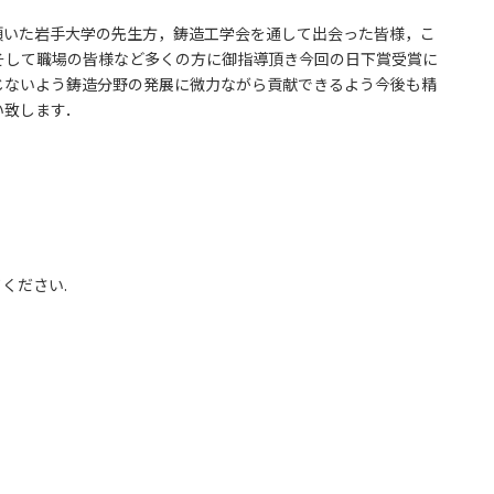
いた岩手大学の先生方，鋳造工学会を通して出会った皆様，こ
そして職場の皆様など多くの方に御指導頂き今回の日下賞受賞に
じないよう鋳造分野の発展に微力ながら貢献できるよう今後も精
い致します．
てください.