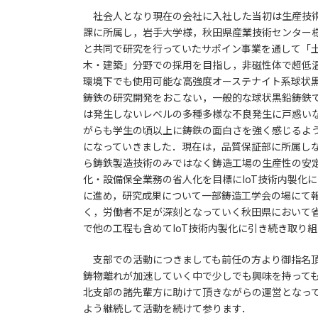
社会人となり現在の会社に入社した当初は生産技
課に所属し，岩手大学様，秋田県産業技術センター
と共同で研究を行っていたサポイン事業を通して「
木・建築」分野での採用を目指し，非磁性体で超低
環境下でも使用可能な高強度オーステナイト系球状
鋳鉄の研究開発をおこない，一般的な球状黒鉛鋳鉄
は発生しないレベルの多種多様な不良発生に戸惑い
がらも学生の頃以上に鋳鉄の面白さを強く感じるよ
になっていきました．現在は，品質保証部に所属し
ら鋳鉄製造技術のみではなく鋳造工場の生産性の安
化・設備保全業務の省人化を目標にIoT技術内製化
に進め，研究成果について一部鋳造工学会の場にて報
く，労働者不足が深刻となっていく秋田県において
で他の工程も含めてIoT技術内製化に引き続き取り
支部での活動につきましても前任の方より御指名頂
鋳物離れが加速していく中で少しでも興味を持って
北支部の諸先輩方に助けて頂きながらの運営となっ
よう継続して活動を続けて参ります．