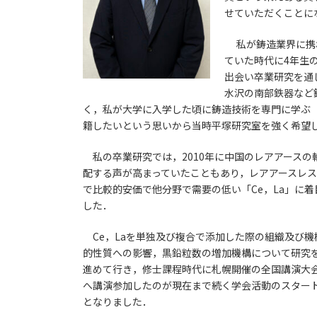
せていただくことに
私が鋳造業界に携わ
ていた時代に4年生
出会い卒業研究を通
水沢の南部鉄器など
く，私が大学に入学した頃に鋳造技術を専門に学ぶ
籍したいという思いから当時平塚研究室を強く希望
私の卒業研究では，2010年に中国のレアアースの
配する声が高まっていたこともあり，レアアースレ
で比較的安価で他分野で需要の低い「Ce，La」に
した．
Ce，Laを単独及び複合で添加した際の組織及び機
的性質への影響，黒鉛粒数の増加機構について研究
進めて行き，修士課程時代に札幌開催の全国講演大
へ講演参加したのが現在まで続く学会活動のスター
となりました．