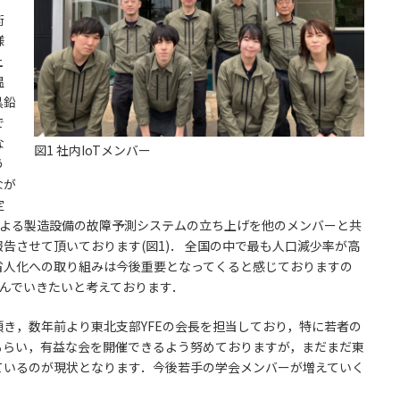
術
様
土
温
黒鉛
で
な
図1 社内IoTメンバー
う
なが
定
による製造設備の故障予測システムの立ち上げを他のメンバーと共
告させて頂いております(図1)． 全国の中で最も人口減少率が高
省人化への取り組みは今後重要となってくると感じておりますの
組んでいきたいと考えております．
き，数年前より東北支部YFEの会長を担当しており，特に若者の
もらい，有益な会を開催できるよう努めておりますが，まだまだ東
ているのが現状となります．今後若手の学会メンバーが増えていく