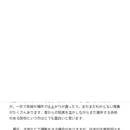
ってくることが多いですね．
Q 鋳造の魅力
やこれからや
ってみたいこと
などを教えてく
ださい．
A
昔，「湿度
が高いと鋳造
欠陥が増え
る」と言った
ら，「鋳物は
農業のような
ものか」と笑
われた経験があ
ります．鋳造は形が自由にできて空間も自在に作れるという，造形の自
由度が非常に高い，すばらしい技術です．はるか昔からある技術です
が，一方で気候や場所で仕上がりが違ったり，まだまだわからない現象
がたくさんあります．昔からの知恵を生かしながらまだ進歩する余地
のある技術というのはとても面白いと思います．
最近，大学などで講義をする機会がありますが，日本の生産技術は大