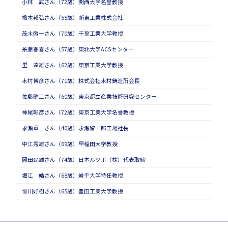
小林 武さん（72歳）関西大学名誉教授
橋本邦弘さん（55歳）新東工業株式会社
茂木徹一さん（70歳）千葉工業大学教授
糸藤春喜さん（57歳）東北大学ACSセンター
里 達雄さん（62歳）東京工業大学教授
木村博彦さん（71歳）株式会社木村鋳造所会長
佐藤健二さん（60歳）東京都立産業技術研究センター
神尾彰彦さん（72歳）東京工業大学名誉教授
永瀬重一さん（40歳）永瀬留十郎工場社長
中江秀雄さん（69歳）早稲田大学教授
岡田民雄さん（74歳）日本ルツボ（株）代表取締
堀江 皓さん（68歳）岩手大学特任教授
恒川好樹さん（65歳）豊田工業大学教授