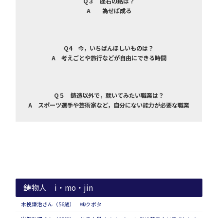
Q３ 座右の銘は？
A 為せば成る
Q4 今，いちばんほしいものは？
A 考えごとや旅行などが自由にできる時間
Q５ 鋳造以外で，就いてみたい職業は？
A スポーツ選手や芸術家など，自分にない能力が必要な職業
鋳物人 i・mo・jin
木挽謙治さん（56歳） ㈱クボタ