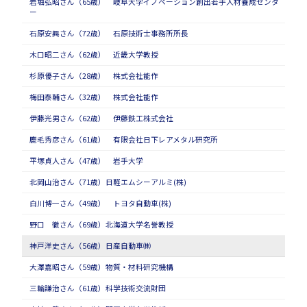
岩堀弘昭さん（65歳） 岐阜大学イノベーション創出若手人材養成センタ
ー
石原安興さん（72歳） 石原技術士事務所所長
木口昭二さん（62歳） 近畿大学教授
杉原優子さん（28歳） 株式会社能作
梅田泰輔さん（32歳） 株式会社能作
伊藤光男さん（62歳） 伊藤鉄工株式会社
鹿毛秀彦さん（61歳） 有限会社日下レアメタル研究所
平塚貞人さん（47歳） 岩手大学
北岡山治さん（71歳）日軽エムシーアルミ(株)
白川博一さん（49歳） トヨタ自動車(株)
野口 徹さん（69歳）北海道大学名誉教授
神戸洋史さん（56歳）日産自動車㈱
大澤嘉昭さん（59歳）物質・材料研究機構
三輪謙治さん（61歳）科学技術交流財団